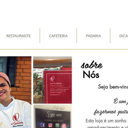
RESTAURANTE
CAFETERIA
PADARIA
DICA
sobre
Nós
Seja bem-vin
É um 
fazermos quitu
Esta loja é um sonho
amadurecimento e viv