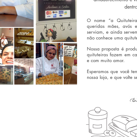
dentro
O nome “a Quituteir
queridas mães, avós e
serviam, e ainda servem
não conhece uma quitut
Nossa proposta é produ
quituteiras fazem em c
e com muito amor.
Esperamos que você te
nossa loja, e que volte s