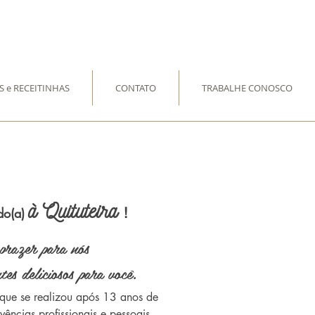
S e RECEITINHAS
CONTATO
TRABALHE CONOSCO
à Quituteira
do(a)
!
prazer para nós
tes deliciosos para você.
 que se realizou após 13 anos de
ências profissionais e pessoais,