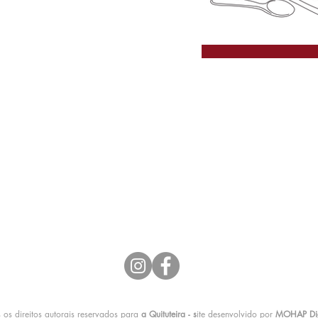
Siga-nos:
 os direitos autorais reservados para
a Quituteira - s
ite desenvolvido por
MOHAP Dig